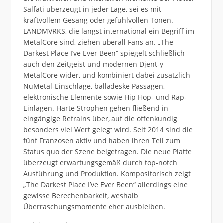
Salfati überzeugt in jeder Lage, sei es mit
kraftvollem Gesang oder gefühlvollen Tönen.
LANDMVRKS, die längst international ein Begriff im
MetalCore sind, ziehen überall Fans an. „The
Darkest Place I’ve Ever Been“ spiegelt schließlich
auch den Zeitgeist und modernen Djent-y
MetalCore wider, und kombiniert dabei zusätzlich
NuMetal-Einschläge, balladeske Passagen,
elektronische Elemente sowie Hip Hop- und Rap-
Einlagen. Harte Strophen gehen fließend in
eingängige Refrains über, auf die offenkundig
besonders viel Wert gelegt wird. Seit 2014 sind die
fünf Franzosen aktiv und haben ihren Teil zum
Status quo der Szene beigetragen. Die neue Platte
überzeugt erwartungsgemäß durch top-notch
Ausführung und Produktion. Kompositorisch zeigt
„The Darkest Place I’ve Ever Been“ allerdings eine
gewisse Berechenbarkeit, weshalb
Überraschungsmomente eher ausbleiben.