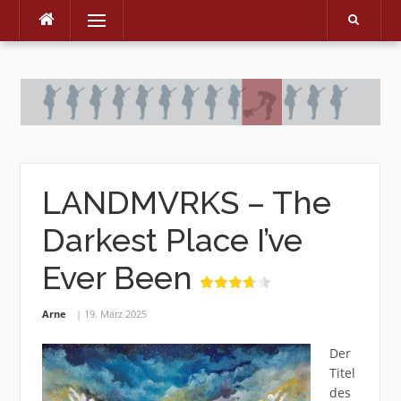
Menu
Skip
to
content
LANDMVRKS – The
Darkest Place I’ve
Ever Been
Arne
19. März 2025
Der
Titel
des