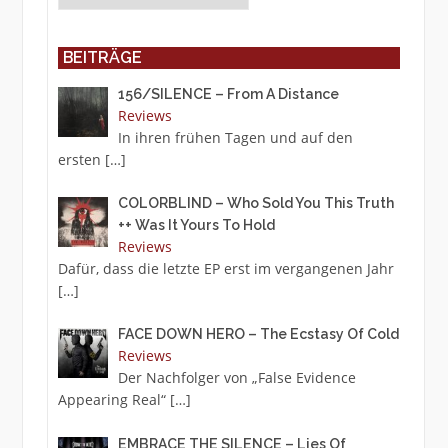
BEITRÄGE
156/SILENCE – From A Distance
Reviews
In ihren frühen Tagen und auf den
ersten
[…]
COLORBLIND – Who Sold You This Truth
++ Was It Yours To Hold
Reviews
Dafür, dass die letzte EP erst im vergangenen Jahr
[…]
FACE DOWN HERO – The Ecstasy Of Cold
Reviews
Der Nachfolger von „False Evidence
Appearing Real“
[…]
EMBRACE THE SILENCE – Lies Of