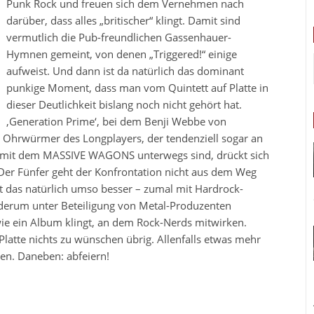
Punk Rock und freuen sich dem Vernehmen nach
darüber, dass alles „britischer“ klingt. Damit sind
vermutlich die Pub-freundlichen Gassenhauer-
Hymnen gemeint, von denen „Triggered!“ einige
aufweist. Und dann ist da natürlich das dominant
punkige Moment, dass man vom Quintett auf Platte in
dieser Deutlichkeit bislang noch nicht gehört hat.
,Generation Prime‘, bei dem Benji Webbe von
n Ohrwürmer des Longplayers, der tendenziell sogar an
, mit dem MASSIVE WAGONS unterwegs sind, drückt sich
. Der Fünfer geht der Konfrontation nicht aus dem Weg
das natürlich umso besser – zumal mit Hardrock-
wiederum unter Beteiligung von Metal-Produzenten
wie ein Album klingt, an dem Rock-Nerds mitwirken.
atte nichts zu wünschen übrig. Allenfalls etwas mehr
n. Daneben: abfeiern!