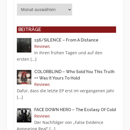
Archiv
BEITRÄGE
156/SILENCE – From A Distance
Reviews
In ihren frühen Tagen und auf den
ersten
[…]
COLORBLIND – Who Sold You This Truth
++ Was It Yours To Hold
Reviews
Dafür, dass die letzte EP erst im vergangenen Jahr
[…]
FACE DOWN HERO – The Ecstasy Of Cold
Reviews
Der Nachfolger von „False Evidence
Appearing Real“
[…]