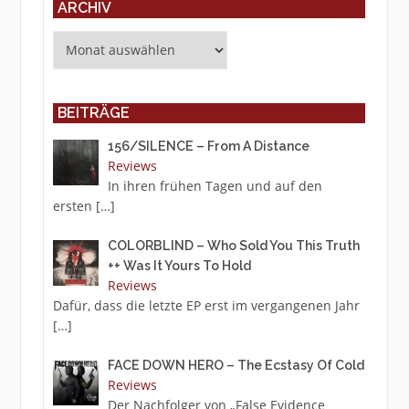
ARCHIV
Archiv
BEITRÄGE
156/SILENCE – From A Distance
Reviews
In ihren frühen Tagen und auf den
ersten
[…]
COLORBLIND – Who Sold You This Truth
++ Was It Yours To Hold
Reviews
Dafür, dass die letzte EP erst im vergangenen Jahr
[…]
FACE DOWN HERO – The Ecstasy Of Cold
Reviews
Der Nachfolger von „False Evidence