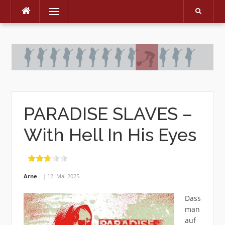
Menu
Skip
to
content
PARADISE SLAVES –
With Hell In His Eyes
Arne
12. Mai 2025
Dass
man
auf