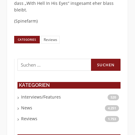
dass „With Hell In His Eyes“ insgesamt eher blass
bleibt.
(Spinefarm)
Reviews
CATEGORIES
Suchen
nach:
KATEGORIEN
Interviews/Features
520
News
4.251
Reviews
1.753