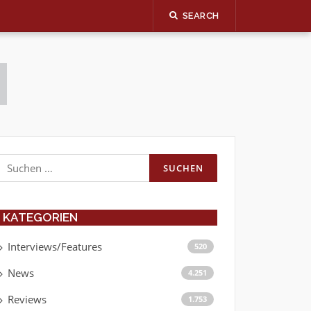
SEARCH
Suchen
nach:
KATEGORIEN
Interviews/Features
520
News
4.251
Reviews
1.753