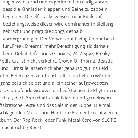
augenzwinkernd und experimentierfreudig voran,
dass die Kinnladen klappen und Beine zu zappeln
beginnen. Die elf Tracks weisen mehr Funk auf
beziehungsweise dieser wird dominanter in Stellung
gebracht und prägt die Songs deshalb
vordergründiger. Der Verweis auf Living Colour besitzt
für „Freak Dreams“ mehr Berechtigung als damals
beim Debüt. Infectious Grooves, 24-7 Spyz, Freaky
dia tut, ist nicht verkehrt. Crown Of Thornz, Beastie
und Turnstile lassen sich aber genauso gut ins Feld
nten Referenzen zu offensichtlich nacheifern würden.
ganz bei sich selbst und allein seiner aufgeweckten
ocals, stampfende Grooves und aufstachelnde Rhythmen:
richtet, die Hörerschaft zu aktivieren und gemeinsam
tskritische Texte sind das Salz in der Suppe. Die mal
chlagenden Metal- und Hardcore-Elemente relativieren
Gebühr. Der Rap-Rock- oder Funk-Metal-Core von SLOPE
 macht richtig Bock!