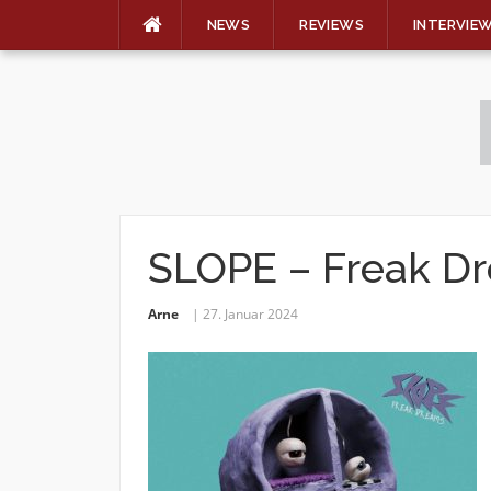
NEWS
REVIEWS
INTERVIE
Skip
to
content
SLOPE – Freak D
Arne
27. Januar 2024