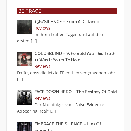
BEITRÄGE
156/SILENCE – From A Distance
Reviews
In ihren frühen Tagen und auf den
ersten
[…]
COLORBLIND – Who Sold You This Truth
++ Was It Yours To Hold
Reviews
Dafür, dass die letzte EP erst im vergangenen Jahr
[…]
FACE DOWN HERO – The Ecstasy Of Cold
Reviews
Der Nachfolger von „False Evidence
Appearing Real“
[…]
EMBRACE THE SILENCE – Lies Of
Empathy