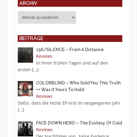
ARCHIV
Archiv
BEITRÄGE
156/SILENCE – From A Distance
Reviews
In ihren frühen Tagen und auf den
ersten
[…]
COLORBLIND – Who Sold You This Truth
++ Was It Yours To Hold
Reviews
Dafür, dass die letzte EP erst im vergangenen Jahr
[…]
FACE DOWN HERO – The Ecstasy Of Cold
Reviews
Der Nachfolger von „False Evidence