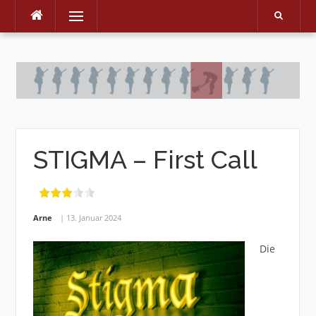
Menu
Skip
to
content
STIGMA – First Call
Arne
13. Januar 2024
Die