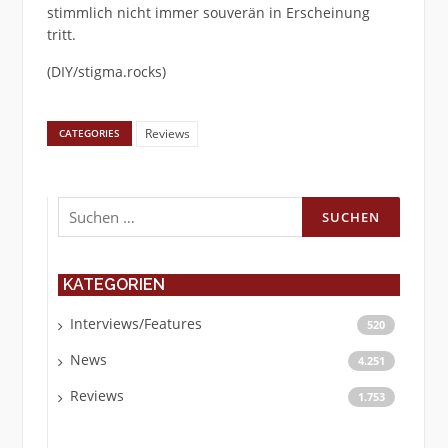
stimmlich nicht immer souverän in Erscheinung
tritt.
(DIY/stigma.rocks)
Reviews
CATEGORIES
Suchen
nach:
KATEGORIEN
Interviews/Features
520
News
4.251
Reviews
1.753