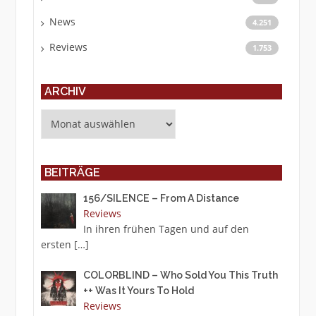
News
4.251
Reviews
1.753
ARCHIV
Archiv
BEITRÄGE
156/SILENCE – From A Distance
Reviews
In ihren frühen Tagen und auf den
ersten
[…]
COLORBLIND – Who Sold You This Truth
++ Was It Yours To Hold
Reviews