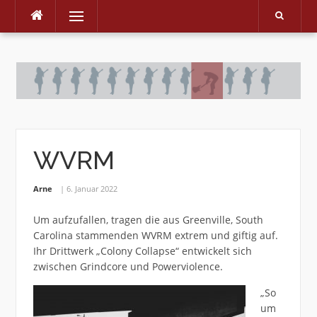
Menu
Skip
to
content
WVRM
Arne
6. Januar 2022
Um aufzufallen, tragen die aus Greenville, South
Carolina stammenden WVRM extrem und giftig auf.
Ihr Drittwerk „Colony Collapse“ entwickelt sich
zwischen Grindcore und Powerviolence.
„So
um