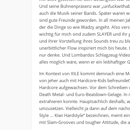
Und seine Bühnenpräsenz war „unfuckwithable
auch die Musik seiner Bands. Später waren 
sind gute Freunde geworden. In all meinen Ja
der die Dinge so wie Wadzy angeht. Also versuc
wichtig für mich sind zudem SLAYER und ihr 
und ihrer Vorstellung ihres Sounds treu zu b
unerbittlicher Flow inspiriert mich bis heute.
nur denke. Und Lombardos Schlagzeug-Videos
alles möglich wäre, wenn er ein leibhaftiger G
Im Kontext von XILE kommt demnach eine Me
von jeher auch mit Hardcore-Kids befreundet“
Hardcore aufgewachsen. Vor dem Schreiben v
Death Metal- und Euro-Beatdown-Gelage. In m
extrahieren konnte. Hauptsächlich deshalb, w
umzusetzen. Vielleicht ja dann auf dem nächs
Style … Kiwi Hardstyle“ bezeichnen, meint e
mit Slam-Grooves und tougher Attitüde, die au