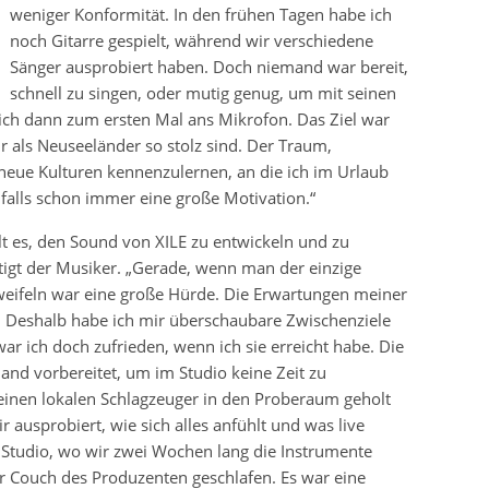
weniger Konformität. In den frühen Tagen habe ich
noch Gitarre gespielt, während wir verschiedene
Sänger ausprobiert haben. Doch niemand war bereit,
schnell zu singen, oder mutig genug, um mit seinen
ich dann zum ersten Mal ans Mikrofon. Das Ziel war
ir als Neuseeländer so stolz sind. Der Traum,
neue Kulturen kennenzulernen, an die ich im Urlaub
nfalls schon immer eine große Motivation.“
 es, den Sound von XILE zu entwickeln und zu
ätigt der Musiker. „Gerade, wenn man der einzige
weifeln war eine große Hürde. Die Erwartungen meiner
 Deshalb habe ich mir überschaubare Zwischenziele
 war ich doch zufrieden, wenn ich sie erreicht habe. Die
nd vorbereitet, um im Studio keine Zeit zu
einen lokalen Schlagzeuger in den Proberaum geholt
ausprobiert, wie sich alles anfühlt und was live
 Studio, wo wir zwei Wochen lang die Instrumente
 Couch des Produzenten geschlafen. Es war eine