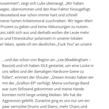
zusammen“, zeigt sich Luke überzeugt. „Wir haben
bewegen, übernommen und den Kiwi-Faktor hinzugefügt.
in Neuseeland war schon immer hart und schnell
nserer harten Arbeitsmoral zuschreiben. Wir legen Wert
 Prozent zu geben und keine Abkürzungen zu nutzen.
 dass zahlt sich aus und deshalb wollen die Leute mehr
 und Fitnesskultur polarisiert in unserer lokalen
ir leben, spiele ich ein deutliches „Fuck You“ an unsere
…und das schon von Beginn an: „Lee (Waddingham –
Bassist) und ich haben XILE gestartet, um eine Lücke in
uns selbst und der damaligen Hardcore-Szene zu
füllen“, erinnert der Shouter. „Diesen Ansatz haben wir
mit der „Grafton EP“ verfolgt. Meine vorherige Band
war zum Stillstand gekommen und meine Hände
konnten nicht lange untätig bleiben. Mir hat die
Aggression gefehlt. Zunächst ging es uns nur um ein
paar verrückte Drums und Slams, mehr Chaos und