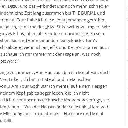
“. Dazu, und das verbindet uns noch mehr, schrieb er
wir dann eine Zeit lang zusammen bei THE BURIAL und
hren auf Tour habe ich nie wieder jemanden getroffen,
he ich, sein Erbe des „Kiwi-Stils“ weiter zu tragen. Sehr
ganzes Ethos, über Jahrzehnte kompromisslos zu sein
leiben. Sie sind vor niemandem eingeknickt. Tom‘s
 Ich sabbere, wenn ich an Jeff‘s und Kerry‘s Gitarren auch
 schaue ich mir immer mit der Frage an, was noch
ott wäre.“
nge zusammen: „Von Haus aus bin ich Metal-Fan, doch
, so Luke. „Ich bin mit Metal und metallischem
on „I Am Your God“ war ich mental auf einem riesigen
einem Kopf gab es sogar Ideen, die ich nicht
eil ich nicht über das technische Know-how verfüge, sie
ten Album.“ Was die Neuseeländer selbst als „Hard with
ine Mischung aus – man ahnt es – Hardcore und Metal
ffällt: