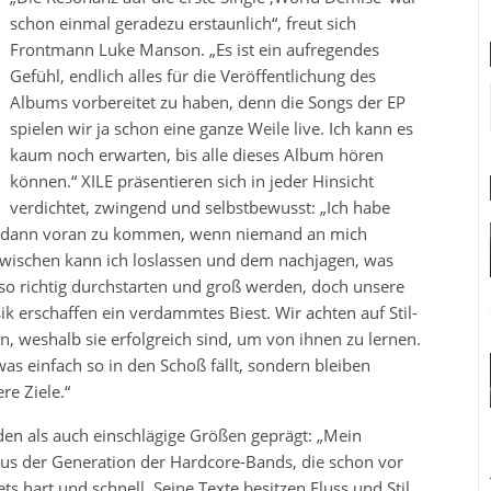
schon einmal geradezu erstaunlich“, freut sich
Frontmann Luke Manson. „Es ist ein aufregendes
Gefühl, endlich alles für die Veröffentlichung des
Albums vorbereitet zu haben, denn die Songs der EP
spielen wir ja schon eine ganze Weile live. Ich kann es
kaum noch erwarten, bis alle dieses Album hören
können.“ XILE präsentieren sich in jeder Hinsicht
verdichtet, zwingend und selbstbewusst: „Ich habe
bst dann voran zu kommen, wenn niemand an mich
nzwischen kann ich loslassen und dem nachjagen, was
ie so richtig durchstarten und groß werden, doch unsere
k erschaffen ein verdammtes Biest. Wir achten auf Stil-
 weshalb sie erfolgreich sind, um von ihnen zu lernen.
as einfach so in den Schoß fällt, sondern bleiben
e Ziele.“
den als auch einschlägige Größen geprägt: „Mein
us der Generation der Hardcore-Bands, die schon vor
ts hart und schnell. Seine Texte besitzen Fluss und Stil.