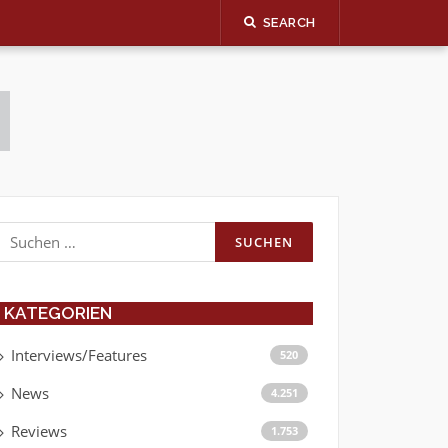
SEARCH
Suchen
nach:
KATEGORIEN
Interviews/Features
520
News
4.251
Reviews
1.753