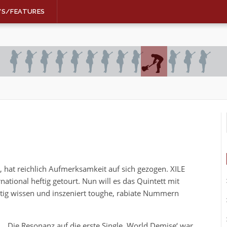
WS/FEATURES
, hat reichlich Aufmerksamkeit auf sich gezogen. XILE
ational heftig getourt. Nun will es das Quintett mit
tig wissen und inszeniert toughe, rabiate Nummern
„Die Resonanz auf die erste Single ,World Demise‘ war