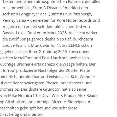
Texten und einem atmosphärischen Rahmen, der alles
zusammenhält. „From A Distance“ markiert den
sechsten Longplayer des Quintetts aus Pittsburgh,
Pennsylvania – den ersten für Pure Noise Records und
zugleich den ersten seit dem plötzlichen Tod von
Bassist Lukas Booker im März 2025. Vielleicht wirken
die zwölf Songs gerade deshalb so tief, durchdacht
und verletzlich. Musik war für 156/SILENCE schon
Weg gehen sie seit ihrer Gründung 2015 konsequent
wischen MetalCore und Post-Hardcore, wobei sich
wuchtige Brecher-Parts nahezu die Waage halten. Der
ot In You) produzierte Nachfolger der 2024er Platte
undehrlich, unmittelbar und existenziell. Kein Wunder:
f eine der schwierigsten Phasen ihrer Karriere und
promisslos. Der düstere Grundton hat also seine
e von Mike Hranica (The Devil Wears Prada), Alex Reade
ng Alcoholism) für stimmige Akzente. Sie zeigen, mit
dschaften geknüpft hat und wie sehr diese
kat heftig und intensiv.