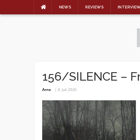
NEWS
REVIEWS
INTERVIE
Skip
to
content
156/SILENCE – F
Arne
8. Juli 2026