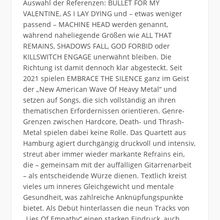
Auswahl der Referenzen: BULLET FOR MY
VALENTINE, AS I LAY DYING und – etwas weniger
passend – MACHINE HEAD werden genannt,
während naheliegende Größen wie ALL THAT
REMAINS, SHADOWS FALL, GOD FORBID oder
KILLSWITCH ENGAGE unerwähnt bleiben. Die
Richtung ist damit dennoch klar abgesteckt. Seit
2021 spielen EMBRACE THE SILENCE ganz im Geist
der „New American Wave Of Heavy Metal“ und
setzen auf Songs, die sich vollständig an ihren
thematischen Erfordernissen orientieren. Genre-
Grenzen zwischen Hardcore, Death- und Thrash-
Metal spielen dabei keine Rolle. Das Quartett aus
Hamburg agiert durchgängig druckvoll und intensiv,
streut aber immer wieder markante Refrains ein,
die – gemeinsam mit der auffälligen Gitarrenarbeit
– als entscheidende Würze dienen. Textlich kreist
vieles um inneres Gleichgewicht und mentale
Gesundheit, was zahlreiche Anknüpfungspunkte
bietet. Als Debüt hinterlassen die neun Tracks von
„Lies Of Empathy“ einen starken Eindruck, auch