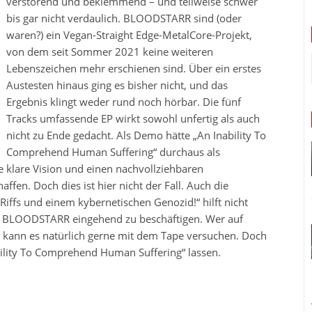
verstörend und beklemmend – und teilweise schwer
bis gar nicht verdaulich. BLOODSTARR sind (oder
waren?) ein Vegan-Straight Edge-MetalCore-Projekt,
von dem seit Sommer 2021 keine weiteren
Lebenszeichen mehr erschienen sind. Über ein erstes
Austesten hinaus ging es bisher nicht, und das
Ergebnis klingt weder rund noch hörbar. Die fünf
Tracks umfassende EP wirkt sowohl unfertig als auch
nicht zu Ende gedacht. Als Demo hätte „An Inability To
Comprehend Human Suffering“ durchaus als
 klare Vision und einen nachvollziehbaren
fen. Doch dies ist hier nicht der Fall. Auch die
iffs und einem kybernetischen Genozid!“ hilft nicht
mit BLOODSTARR eingehend zu beschäftigen. Wer auf
 kann es natürlich gerne mit dem Tape versuchen. Doch
bility To Comprehend Human Suffering“ lassen.