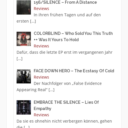
156/SILENCE – From A Distance
Reviews
In ihren frühen Tagen und auf den
ersten
[…]
COLORBLIND – Who Sold You This Truth
++ Was It Yours To Hold
Reviews
Dafür, dass die letzte EP erst im vergangenen Jahr
[…]
FACE DOWN HERO – The Ecstasy Of Cold
Reviews
Der Nachfolger von „False Evidence
Appearing Real“
[…]
EMBRACE THE SILENCE – Lies Of
Empathy
Reviews
Da sie es ohnehin nicht verbergen können, gehen
die
[…]