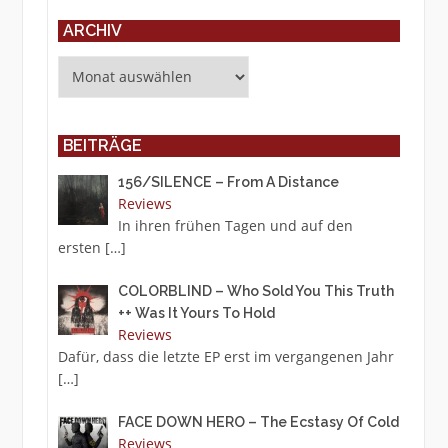
ARCHIV
Archiv
BEITRÄGE
156/SILENCE – From A Distance
Reviews
In ihren frühen Tagen und auf den
ersten
[…]
COLORBLIND – Who Sold You This Truth
++ Was It Yours To Hold
Reviews
Dafür, dass die letzte EP erst im vergangenen Jahr
[…]
FACE DOWN HERO – The Ecstasy Of Cold
Reviews