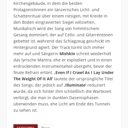
Kirchengebäude, in dem die beiden
Protagonistinnen ein tänzerisches Licht- und
Schattenritual über einem riesigen, mit Kreide in
den Boden eingravierten Siegel vollziehen.
Musikalisch wird der Song von himmlischem
Gesang dominiert, der auf Cello- und Gitarrentönen
gebettet ist, während das Schlagzeug geschickt im
Hintergrund agiert. Der Track türmt sich immer
mehr auf und Sängerin
Mishkin
schreit wiederholt
das lyrische Mantra, ehe er explodiert und in einen
erdrückenden Instrumentalteil übergeht, bevor der
finale Refrain ertönt.
‚Even If I Crawl As I Lay Under
The Weight Of It All‘
lautete der ursprüngliche Titel
des Songs, der jedoch auf
‚Illuminate‘
reduziert
wurde, da sich hinter ihm schließlich die Wartezeit
verbirgt, die man in dunklen Daseinsphasen
überwinden muss, ehe Licht am Ende des Tunnels
zu sehen ist.
News
CATEGORIES