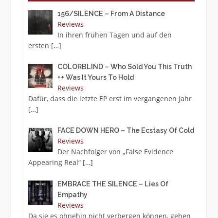
156/SILENCE – From A Distance
Reviews
In ihren frühen Tagen und auf den
ersten
[…]
COLORBLIND – Who Sold You This Truth
++ Was It Yours To Hold
Reviews
Dafür, dass die letzte EP erst im vergangenen Jahr
[…]
FACE DOWN HERO – The Ecstasy Of Cold
Reviews
Der Nachfolger von „False Evidence
Appearing Real“
[…]
EMBRACE THE SILENCE – Lies Of
Empathy
Reviews
Da sie es ohnehin nicht verbergen können, gehen