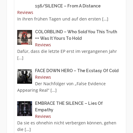
156/SILENCE – From A Distance
Reviews
In ihren frühen Tagen und auf den ersten
[…]
COLORBLIND – Who Sold You This Truth
++ Was It Yours To Hold
Reviews
Dafür, dass die letzte EP erst im vergangenen Jahr
[…]
FACE DOWN HERO – The Ecstasy Of Cold
Reviews
Der Nachfolger von „False Evidence
Appearing Real“
[…]
EMBRACE THE SILENCE – Lies Of
Empathy
Reviews
Da sie es ohnehin nicht verbergen können, gehen
die
[…]