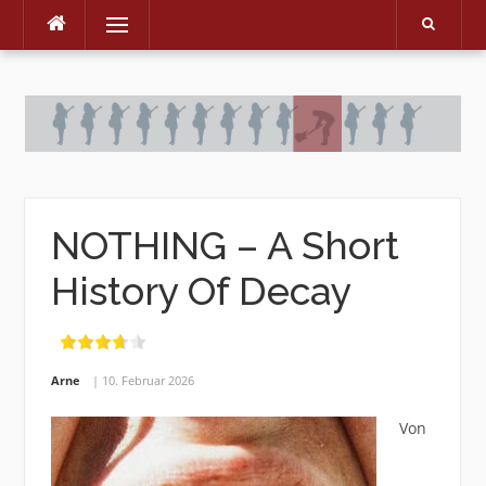
Menu
Skip
to
content
NOTHING – A Short
History Of Decay
Arne
10. Februar 2026
Von