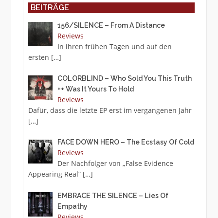
BEITRÄGE
156/SILENCE – From A Distance
Reviews
In ihren frühen Tagen und auf den
ersten
[…]
COLORBLIND – Who Sold You This Truth
++ Was It Yours To Hold
Reviews
Dafür, dass die letzte EP erst im vergangenen Jahr
[…]
FACE DOWN HERO – The Ecstasy Of Cold
Reviews
Der Nachfolger von „False Evidence
Appearing Real“
[…]
EMBRACE THE SILENCE – Lies Of
Empathy
Reviews