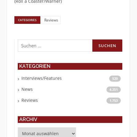
(Roll a Coaster/Warner)
Reviews
CATEGORIES
Suchen
nach:
KATEGORIEN
Interviews/Features
520
News
4.251
Reviews
1.753
ARCHIV
Archiv