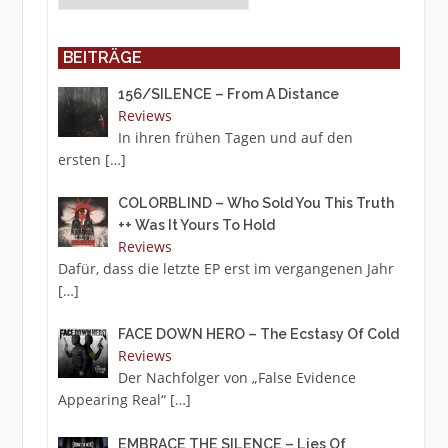
BEITRÄGE
156/SILENCE – From A Distance
Reviews
In ihren frühen Tagen und auf den
ersten
[…]
COLORBLIND – Who Sold You This Truth
++ Was It Yours To Hold
Reviews
Dafür, dass die letzte EP erst im vergangenen Jahr
[…]
FACE DOWN HERO – The Ecstasy Of Cold
Reviews
Der Nachfolger von „False Evidence
Appearing Real“
[…]
EMBRACE THE SILENCE – Lies Of