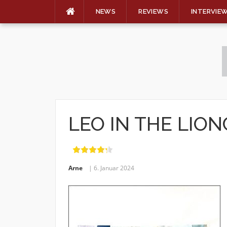
NEWS
REVIEWS
INTERVIE
Skip
to
content
LEO IN THE LION
Arne
6. Januar 2024