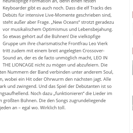
neunköpfige Formation an, denn einen festen
Keyboarder gibt es auch noch. Dass die elf Tracks des
Debüts für intensive Live-Momente geschrieben sind,
steht außer aber Frage. „New Oceans“ strotzt geradezu
vor musikalischem Optimismus und Lebensbejahung.
So etwas gehört auf die Bühnen! Die vielköpfige
Gruppe um ihre charismatische Frontfrau Leo Vierk
tritt zudem mit einem breit angelegten Crossover-
Sound an, der es de facto unmöglich macht, LEO IN
THE LIONCAGE nicht zu mögen und abzufeiern. Die
erten Nummern der Band verbinden unter anderem Soul,
n, wobei ein Hit oder Ohrwurm den nächsten jagt. Alle
 stark und zwingend. Und das Spiel der Debütanten ist so
saufhellend. Noch dazu „funktionieren“ die Lieder im
den größten Bühnen. Die den Songs zugrundeliegende
jeden an – egal wo. Wirklich toll.