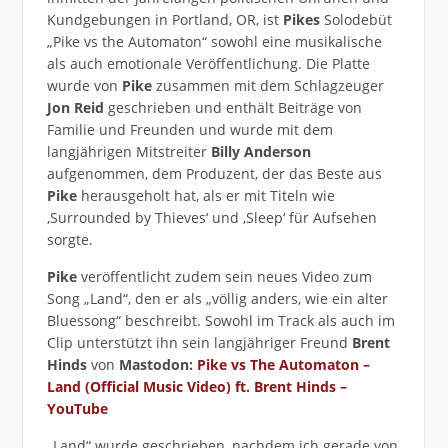
Kundgebungen in Portland, OR, ist
Pikes
Solodebüt
„Pike vs the Automaton“ sowohl eine musikalische
als auch emotionale Veröffentlichung. Die Platte
wurde von
Pike
zusammen mit dem Schlagzeuger
Jon Reid
geschrieben und enthält Beiträge von
Familie und Freunden und wurde mit dem
langjährigen Mitstreiter
Billy Anderson
aufgenommen, dem Produzent, der das Beste aus
Pike
herausgeholt hat, als er mit Titeln wie
‚Surrounded by Thieves‘ und ‚Sleep‘ für Aufsehen
sorgte.
Pike
veröffentlicht zudem sein neues Video zum
Song „Land“, den er als „völlig anders, wie ein alter
Bluessong“ beschreibt. Sowohl im Track als auch im
Clip unterstützt ihn sein langjähriger Freund
Brent
Hinds
von
Mastodon:
Pike vs The Automaton –
Land (Official Music Video) ft. Brent Hinds –
YouTube
„Land“ wurde geschrieben, nachdem ich gerade von