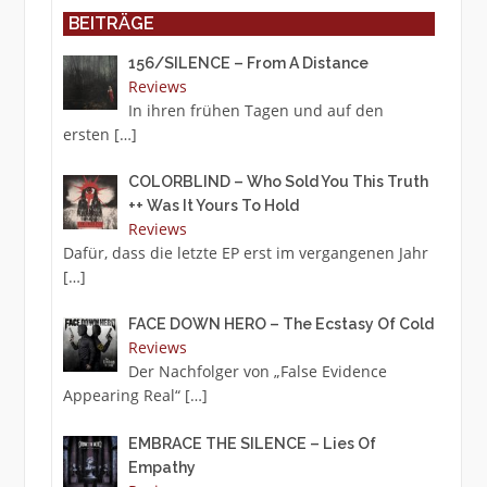
BEITRÄGE
156/SILENCE – From A Distance
Reviews
In ihren frühen Tagen und auf den
ersten
[…]
COLORBLIND – Who Sold You This Truth
++ Was It Yours To Hold
Reviews
Dafür, dass die letzte EP erst im vergangenen Jahr
[…]
FACE DOWN HERO – The Ecstasy Of Cold
Reviews
Der Nachfolger von „False Evidence
Appearing Real“
[…]
EMBRACE THE SILENCE – Lies Of
Empathy