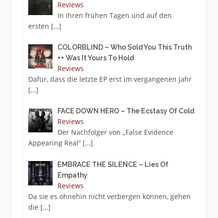
Reviews
In ihren frühen Tagen und auf den
ersten
[…]
COLORBLIND – Who Sold You This Truth
++ Was It Yours To Hold
Reviews
Dafür, dass die letzte EP erst im vergangenen Jahr
[…]
FACE DOWN HERO – The Ecstasy Of Cold
Reviews
Der Nachfolger von „False Evidence
Appearing Real“
[…]
EMBRACE THE SILENCE – Lies Of
Empathy
Reviews
Da sie es ohnehin nicht verbergen können, gehen
die
[…]