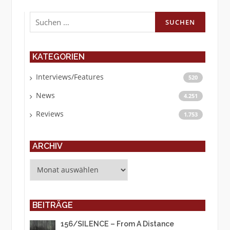
Suchen
nach:
KATEGORIEN
Interviews/Features
520
News
4.251
Reviews
1.753
ARCHIV
Archiv
BEITRÄGE
156/SILENCE – From A Distance