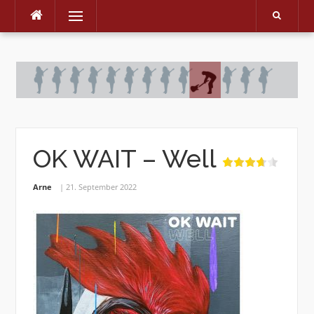
Menu
Skip
to
content
OK WAIT – Well
Arne
21. September 2022