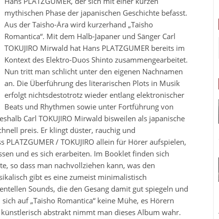
Hans PLATZGUMER, der sich mit einer kurzen
mythischen Phase der japanischen Geschichte befasst.
Aus der Taisho-Ära wird kurzerhand „Taisho
Romantica“. Mit dem Halb-Japaner und Sänger Carl
TOKUJIRO Mirwald hat Hans PLATZGUMER bereits im
Kontext des Elektro-Duos Shinto zusammengearbeitet.
Nun tritt man schlicht unter den eigenen Nachnamen
an. Die Überführung des literarischen Plots in Musik
erfolgt nichtsdestotrotz wieder entlang elektronischer
Beats und Rhythmen sowie unter Fortführung von
shalb Carl TOKUJIRO Mirwald bisweilen als japanische
nell preis. Er klingt düster, rauchig und
ass PLATZGUMER / TOKUJIRO allein für Hörer aufspielen,
ssen und es sich erarbeiten. Im Booklet finden sich
te, so dass man nachvollziehen kann, was den
kalisch gibt es eine zumeist minimalistisch
ntellen Sounds, die den Gesang damit gut spiegeln und
ich auf „Taisho Romantica“ keine Mühe, es Hörern
 künstlerisch abstrakt nimmt man dieses Album wahr.