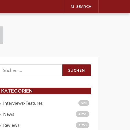
SEARCH
Suchen
nach:
KATEGORIEN
Interviews/Features
520
News
4.251
Reviews
1.753