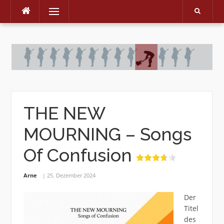
Menu
Skip
to
content
THE NEW
MOURNING – Songs
Of Confusion
Arne
25. Dezember 2024
Der
Titel
des