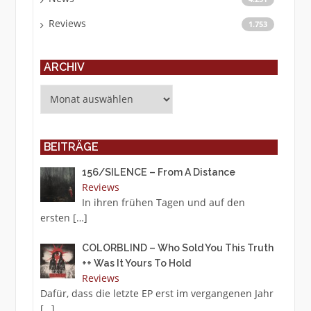
Reviews
1.753
ARCHIV
Archiv
BEITRÄGE
156/SILENCE – From A Distance
Reviews
In ihren frühen Tagen und auf den
ersten
[…]
COLORBLIND – Who Sold You This Truth
++ Was It Yours To Hold
Reviews
Dafür, dass die letzte EP erst im vergangenen Jahr
[…]