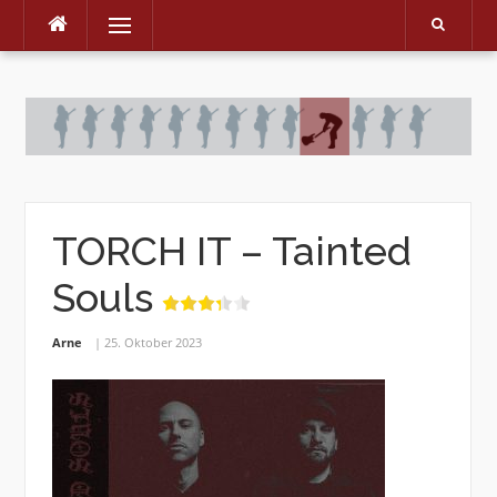
Menu
Skip
to
content
TORCH IT – Tainted
Souls
Arne
25. Oktober 2023