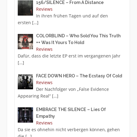
156/SILENCE – From A Distance
Reviews
In ihren frühen Tagen und auf den
ersten
[…]
COLORBLIND – Who Sold You This Truth
++ Was It Yours To Hold
Reviews
Dafür, dass die letzte EP erst im vergangenen Jahr
[…]
FACE DOWN HERO – The Ecstasy Of Cold
Reviews
Der Nachfolger von „False Evidence
Appearing Real“
[…]
EMBRACE THE SILENCE – Lies Of
Empathy
Reviews
Da sie es ohnehin nicht verbergen können, gehen
die
[…]