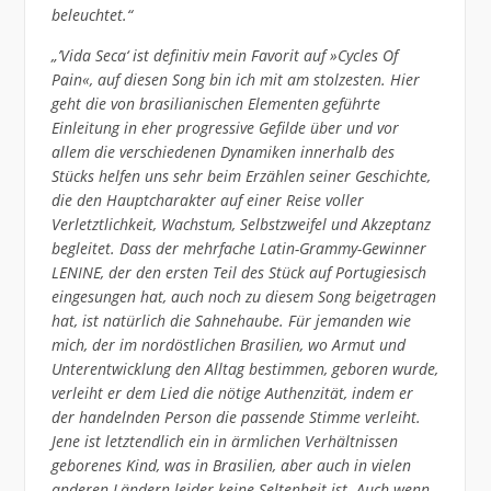
beleuchtet.“
„’Vida Seca‘ ist definitiv mein Favorit auf »Cycles Of
Pain«, auf diesen Song bin ich mit am stolzesten. Hier
geht die von brasilianischen Elementen geführte
Einleitung in eher progressive Gefilde über und vor
allem die verschiedenen Dynamiken innerhalb des
Stücks helfen uns sehr beim Erzählen seiner Geschichte,
die den Hauptcharakter auf einer Reise voller
Verletztlichkeit, Wachstum, Selbstzweifel und Akzeptanz
begleitet. Dass der mehrfache Latin-Grammy-Gewinner
LENINE, der den ersten Teil des Stück auf Portugiesisch
eingesungen hat, auch noch zu diesem Song beigetragen
hat, ist natürlich die Sahnehaube. Für jemanden wie
mich, der im nordöstlichen Brasilien, wo Armut und
Unterentwicklung den Alltag bestimmen, geboren wurde,
verleiht er dem Lied die nötige Authenzität, indem er
der handelnden Person die passende Stimme verleiht.
Jene ist letztendlich ein in ärmlichen Verhältnissen
geborenes Kind, was in Brasilien, aber auch in vielen
anderen Ländern leider keine Seltenheit ist. Auch wenn