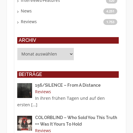
Interviews/Features
520
News
4.251
Reviews
1.753
ARCHIV
Archiv
BEITRÄGE
156/SILENCE – From A Distance
Reviews
In ihren frühen Tagen und auf den
ersten
[…]
COLORBLIND – Who Sold You This Truth
++ Was It Yours To Hold
Reviews