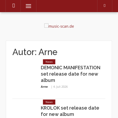
Menu
Skip
to
content
Autor:
Arne
News
DEMONIC MANIFESTATION
set release date for new
album
Arne
4. Juli 2026
News
KROLOK set release date
for new album