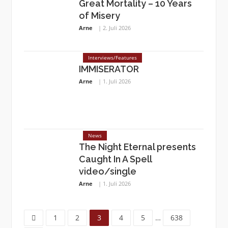
Great Mortality – 10 Years
of Misery
Arne
2. Juli 2026
Interviews/Features
IMMISERATOR
Arne
1. Juli 2026
News
The Night Eternal presents
Caught In A Spell
video/single
Arne
1. Juli 2026
Page
Page
Page
Page
Page
Page
1
2
3
4
5
…
638