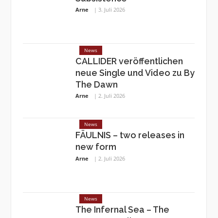
Arne
3. Juli 2026
News
CALLIDER veröffentlichen
neue Single und Video zu By
The Dawn
Arne
2. Juli 2026
News
FÄULNIS – two releases in
new form
Arne
2. Juli 2026
News
The Infernal Sea – The