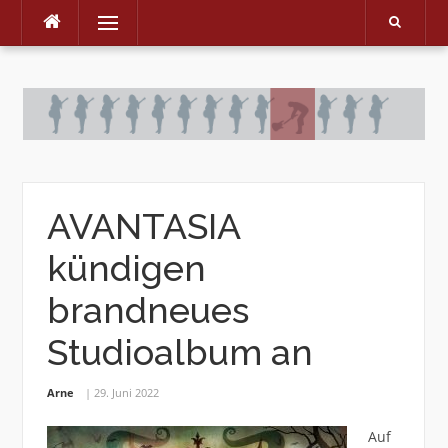
Menu
Skip
to
content
AVANTASIA
kündigen
brandneues
Studioalbum an
Arne
29. Juni 2022
Auf