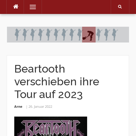
Menu
Skip
to
content
Beartooth
verschieben ihre
Tour auf 2023
Arne
26. Januar 2022