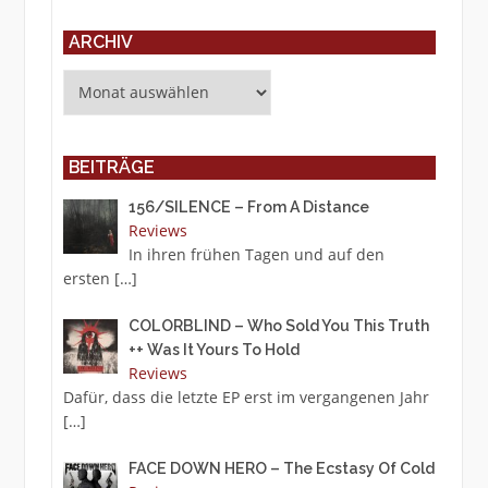
ARCHIV
Archiv
BEITRÄGE
156/SILENCE – From A Distance
Reviews
In ihren frühen Tagen und auf den
ersten
[…]
COLORBLIND – Who Sold You This Truth
++ Was It Yours To Hold
Reviews
Dafür, dass die letzte EP erst im vergangenen Jahr
[…]
FACE DOWN HERO – The Ecstasy Of Cold