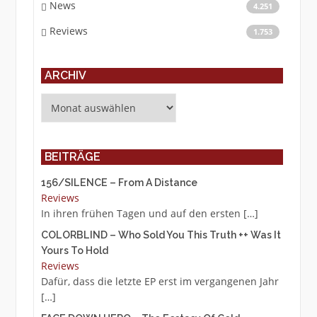
News
4.251
Reviews
1.753
ARCHIV
Archiv
BEITRÄGE
156/SILENCE – From A Distance
Reviews
In ihren frühen Tagen und auf den ersten
[…]
COLORBLIND – Who Sold You This Truth ++ Was It
Yours To Hold
Reviews
Dafür, dass die letzte EP erst im vergangenen Jahr
[…]