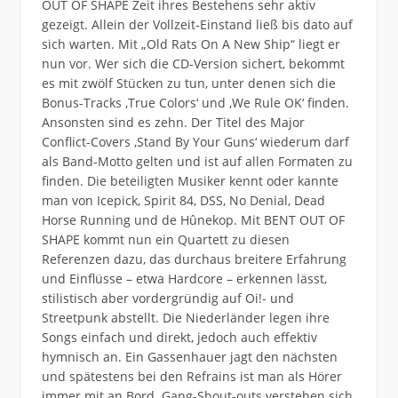
OUT OF SHAPE Zeit ihres Bestehens sehr aktiv
gezeigt. Allein der Vollzeit-Einstand ließ bis dato auf
sich warten. Mit „Old Rats On A New Ship“ liegt er
nun vor. Wer sich die CD-Version sichert, bekommt
es mit zwölf Stücken zu tun, unter denen sich die
Bonus-Tracks ,True Colors‘ und ,We Rule OK‘ finden.
Ansonsten sind es zehn. Der Titel des Major
Conflict-Covers ,Stand By Your Guns‘ wiederum darf
als Band-Motto gelten und ist auf allen Formaten zu
finden. Die beteiligten Musiker kennt oder kannte
man von Icepick, Spirit 84, DSS, No Denial, Dead
Horse Running und de Hûnekop. Mit BENT OUT OF
SHAPE kommt nun ein Quartett zu diesen
Referenzen dazu, das durchaus breitere Erfahrung
und Einflüsse – etwa Hardcore – erkennen lässt,
stilistisch aber vordergründig auf Oi!- und
Streetpunk abstellt. Die Niederländer legen ihre
Songs einfach und direkt, jedoch auch effektiv
hymnisch an. Ein Gassenhauer jagt den nächsten
und spätestens bei den Refrains ist man als Hörer
immer mit an Bord. Gang-Shout-outs verstehen sich