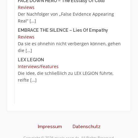
FACE DOWN HERO – The Ecstasy Of Cold
Reviews
Der Nachfolger von „False Evidence Appearing
Real“
[…]
EMBRACE THE SILENCE – Lies Of Empathy
Reviews
Da sie es ohnehin nicht verbergen können, gehen
die
[…]
LEX LEGION
Interviews/Features
Die Idee, die schließlich zu LEX LEGION führte,
reifte
[…]
Impressum
Datenschutz
Copyright © 2026 music-scan.de. All Rights Reserved.