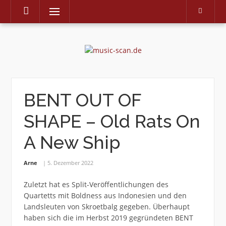
Menu
Skip
to
content
BENT OUT OF
SHAPE – Old Rats On
A New Ship
Arne
5. Dezember 2022
Zuletzt hat es Split-Veröffentlichungen des
Quartetts mit Boldness aus Indonesien und den
Landsleuten von Skroetbalg gegeben. Überhaupt
haben sich die im Herbst 2019 gegründeten BENT