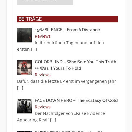
BEITRÄGE
156/SILENCE – From A Distance
Reviews
In ihren frühen Tagen und auf den
ersten
[…]
COLORBLIND – Who Sold You This Truth
++ Was It Yours To Hold
Reviews
Dafür, dass die letzte EP erst im vergangenen Jahr
[…]
FACE DOWN HERO – The Ecstasy Of Cold
Reviews
Der Nachfolger von „False Evidence
Appearing Real“
[…]