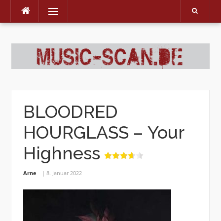
Menu
Skip
to
content
BLOODRED
HOURGLASS – Your
Highness
Arne
8. Januar 2022