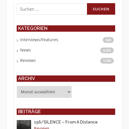
Suchen
nach:
KATEGORIEN
Interviews/Features
520
News
4.251
Reviews
1.753
ARCHIV
Archiv
BEITRÄGE
156/SILENCE – From A Distance
Reviews