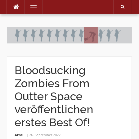
Menu
Skip
to
content
Bloodsucking
Zombies From
Outter Space
veröffentlichen
erstes Best Of!
Arne
26. September 2022