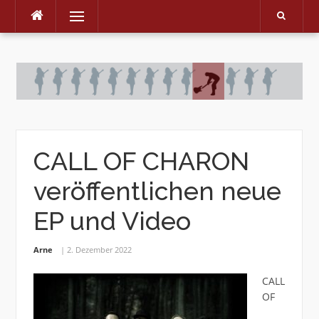
Menu
Skip
to
content
CALL OF CHARON
veröffentlichen neue
EP und Video
Arne
2. Dezember 2022
CALL
OF