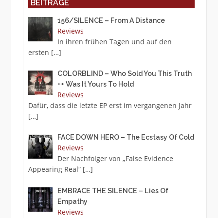
BEITRÄGE
156/SILENCE – From A Distance
Reviews
In ihren frühen Tagen und auf den
ersten
[…]
COLORBLIND – Who Sold You This Truth
++ Was It Yours To Hold
Reviews
Dafür, dass die letzte EP erst im vergangenen Jahr
[…]
FACE DOWN HERO – The Ecstasy Of Cold
Reviews
Der Nachfolger von „False Evidence
Appearing Real“
[…]
EMBRACE THE SILENCE – Lies Of
Empathy
Reviews