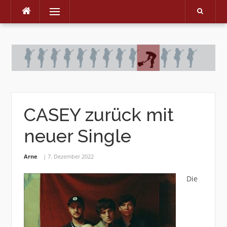
Menu
Skip
to
content
CASEY zurück mit
neuer Single
Arne
7. Dezember 2022
Die