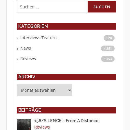
Suchen
nach:
KATEGORIEN
Interviews/Features
520
News
4.251
Reviews
1.753
ARCHIV
Archiv
BEITRÄGE
156/SILENCE – From A Distance
Reviews