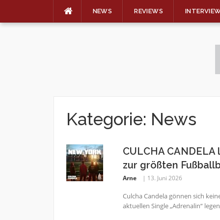
NEWS
REVIEWS
INTERVIE
Skip
to
content
Kategorie:
News
CULCHA CANDELA li
zur größten Fußball
Arne
13. Juni 2026
Culcha Candela gönnen sich kein
aktuellen Single „Adrenalin“ legen