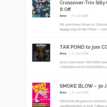
Crossover-Trio Silly
It Off
Arne
11. Juni 2026
Mit spontanen Shows an Tankstel
Begegnung mit der Polizei — habe
TAR POND to join C
Arne
11. Juni 2026
Doom visionaries TAR POND have a
CORONER and SCHIZOPHRENIA as sp
SMOKE BLOW – 30 J
Arne
11. Juni 2026
SMOKE BLOW gehören sicherlich 
veröffentlichten in ihrer 7 Alben 