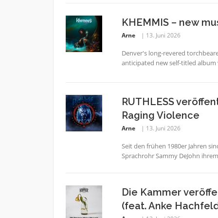
KHEMMIS – new musi
Arne
13. Juni 2026
Denver's long-revered torchbeare
anticipated new self-titled album 
RUTHLESS veröffentl
Raging Violence
Arne
13. Juni 2026
Seit den frühen 1980er Jahren s
Sprachrohr Sammy DeJohn ihrem tra
Die Kammer veröffen
(feat. Anke Hachfel