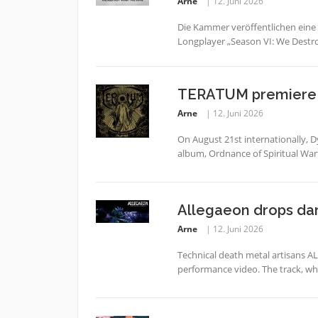
Arne
12. Juni 2026
Die Kammer veröffentlichen eine
Longplayer „Season VI: We Destr
TERATUM premiere 
Arne
12. Juni 2026
On August 21st internationally, D
album, Ordnance of Spiritual Warfa
Allegaeon drops da
Arne
12. Juni 2026
Technical death metal artisans A
performance video. The track, whic