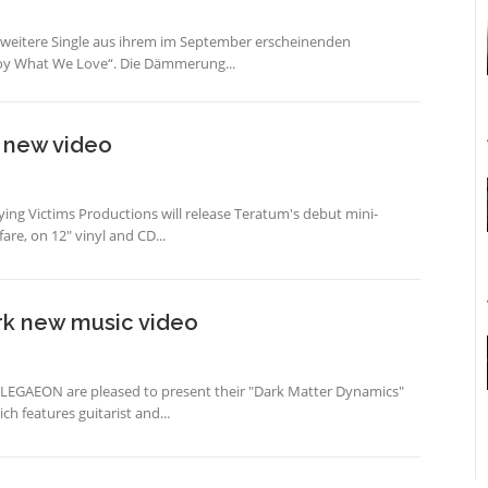
 weitere Single aus ihrem im September erscheinenden
oy What We Love“. Die Dämmerung...
new video
ying Victims Productions will release Teratum's debut mini-
re, on 12" vinyl and CD...
rk new music video
LLEGAEON are pleased to present their "Dark Matter Dynamics"
h features guitarist and...