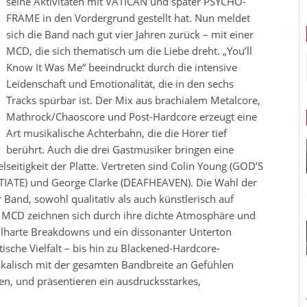
seine Aktivitäten mit VATICAN und später PSYCHO-
FRAME in den Vordergrund gestellt hat. Nun meldet
sich die Band nach gut vier Jahren zurück – mit einer
MCD, die sich thematisch um die Liebe dreht. „You’ll
Know It Was Me“ beeindruckt durch die intensive
Leidenschaft und Emotionalität, die in den sechs
Tracks spürbar ist. Der Mix aus brachialem Metalcore,
Mathrock/Chaoscore und Post-Hardcore erzeugt eine
Art musikalische Achterbahn, die die Hörer tief
berührt. Auch die drei Gastmusiker bringen eine
seitigkeit der Platte. Vertreten sind Colin Young (GOD’S
TIATE) und George Clarke (DEAFHEAVEN). Die Wahl der
Band, sowohl qualitativ als auch künstlerisch auf
r MCD zeichnen sich durch ihre dichte Atmosphäre und
nallharte Breakdowns und ein dissonanter Unterton
ische Vielfalt – bis hin zu Blackened-Hardcore-
alisch mit der gesamten Bandbreite an Gefühlen
en, und präsentieren ein ausdrucksstarkes,