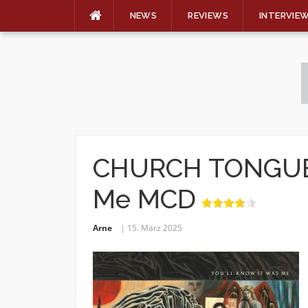
NEWS
REVIEWS
INTERVIE
Skip
to
content
CHURCH TONGUE –
Me MCD
Arne
15. März 2025