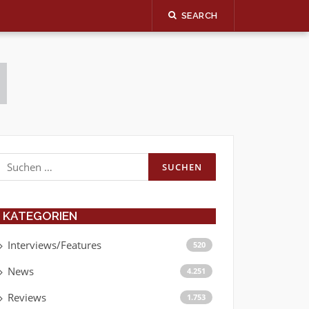
SEARCH
Suchen
nach:
KATEGORIEN
Interviews/Features
520
News
4.251
Reviews
1.753