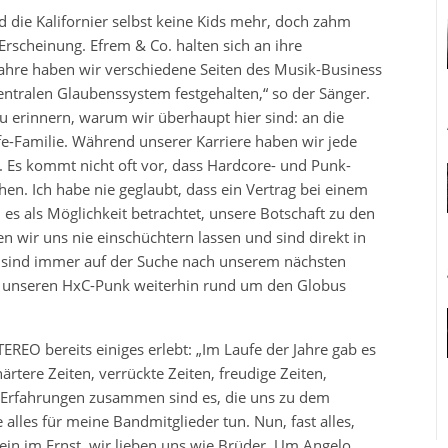
 die Kalifornier selbst keine Kids mehr, doch zahm
 Erscheinung. Efrem & Co. halten sich an ihre
ahre haben wir verschiedene Seiten des Musik-Business
ntralen Glaubenssystem festgehalten,“ so der Sänger.
zu erinnern, warum wir überhaupt hier sind: an die
fe-Familie. Während unserer Karriere haben wir jede
t. Es kommt nicht oft vor, dass Hardcore- und Punk-
n. Ich habe nie geglaubt, dass ein Vertrag bei einem
es als Möglichkeit betrachtet, unsere Botschaft zu den
wir uns nie einschüchtern lassen und sind direkt in
r sind immer auf der Suche nach unserem nächsten
s unseren HxC-Punk weiterhin rund um den Globus
EO bereits einiges erlebt: „Im Laufe der Jahre gab es
rtere Zeiten, verrückte Zeiten, freudige Zeiten,
se Erfahrungen zusammen sind es, die uns zu dem
 alles für meine Bandmitglieder tun. Nun, fast alles,
ein im Ernst, wir lieben uns wie Brüder. Um Angelo