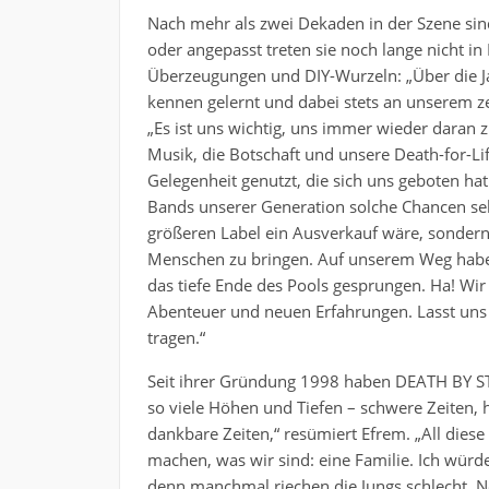
Nach mehr als zwei Dekaden in der Szene sind
oder angepasst treten sie noch lange nicht in
Überzeugungen und DIY-Wurzeln: „Über die J
kennen gelernt und dabei stets an unserem ze
„Es ist uns wichtig, uns immer wieder daran 
Musik, die Botschaft und unsere Death-for-Li
Gelegenheit genutzt, die sich uns geboten ha
Bands unserer Generation solche Chancen sehe
größeren Label ein Ausverkauf wäre, sondern 
Menschen zu bringen. Auf unserem Weg haben 
das tiefe Ende des Pools gesprungen. Ha! Wi
Abenteuer und neuen Erfahrungen. Lasst un
tragen.“
Seit ihrer Gründung 1998 haben DEATH BY STER
so viele Höhen und Tiefen – schwere Zeiten, hä
dankbare Zeiten,“ resümiert Efrem. „All die
machen, was wir sind: eine Familie. Ich würde
denn manchmal riechen die Jungs schlecht. N