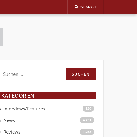
SEARCH
Suchen
nach:
KATEGORIEN
Interviews/Features
520
News
4.251
Reviews
1.753