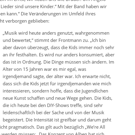
e Lieder sind unsere Kinder.“ Mit der Band haben wir
en kann.“ Die Veränderungen im Umfeld ihres
cht verborgen geblieben:
„Musik wird heute anders genutzt, wahrgenommen
und bewertet,“ stimmt der Frontmann zu. „Ich bin
aber davon überzeugt, dass die Kids immer noch sehr
an ihr festhalten. Es wird nur anders konsumiert, aber
das ist in Ordnung. Die Dinge müssen sich ändern. Im
Alter von 15 Jahren war es mir egal, was
irgendjemand sagte, der älter war. Ich erwarte nicht,
dass sich die Kids jetzt für irgendjemanden wie mich
interessieren, sondern hoffe, dass die Jugendlichen
neue Kunst schaffen und neue Wege gehen. Die Kids,
die ich heute bei den DIY-Shows treffe, sind sehr
leidenschaftlich bei der Sache und von der Musik
begeistert. Die Intensität ist greifbar und darum geht
cht pragmatisch. Das gilt auch bezüglich „We’re All
te werden müssen: „Das Konzept von Alben hat sich