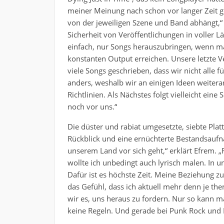
meiner Meinung nach schon vor langer Zeit 
von der jeweiligen Szene und Band abhängt,“ 
Sicherheit von Veröffentlichungen in voller 
einfach, nur Songs herauszubringen, wenn man
konstanten Output erreichen. Unsere letzte Ve
viele Songs geschrieben, dass wir nicht alle f
anders, weshalb wir an einigen Ideen weitera
Richtlinien. Als Nächstes folgt vielleicht eine
noch vor uns.“
Die düster und rabiat umgesetzte, siebte Plat
Rückblick und eine ernüchterte Bestandsaufna
unserem Land vor sich geht,“ erklärt Efrem. „F
wollte ich unbedingt auch lyrisch malen. In
Dafür ist es höchste Zeit. Meine Beziehung zu
das Gefühl, dass ich aktuell mehr denn je th
wir es, uns heraus zu fordern. Nur so kann 
keine Regeln. Und gerade bei Punk Rock und 