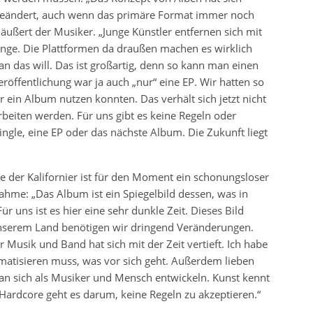
geändert, auch wenn das primäre Format immer noch
äußert der Musiker. „Junge Künstler entfernen sich mit
Länge. Die Plattformen da draußen machen es wirklich
 das will. Das ist großartig, denn so kann man einen
röffentlichung war ja auch „nur“ eine EP. Wir hatten so
ür ein Album nutzen konnten. Das verhält sich jetzt nicht
rbeiten werden. Für uns gibt es keine Regeln oder
 Single, eine EP oder das nächste Album. Die Zukunft liegt
te der Kalifornier ist für den Moment ein schonungsloser
hme: „Das Album ist ein Spiegelbild dessen, was in
ür uns ist es hier eine sehr dunkle Zeit. Dieses Bild
 unserem Land benötigen wir dringend Veränderungen.
r Musik und Band hat sich mit der Zeit vertieft. Ich habe
ematisieren muss, was vor sich geht. Außerdem lieben
man sich als Musiker und Mensch entwickeln. Kunst kennt
Hardcore geht es darum, keine Regeln zu akzeptieren.“