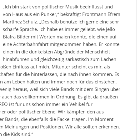
„Ich bin stark von politischer Musik beeinflusst und
von Haus aus ein Punker,“ bekräftigt Frontmann Efrem
Martinez Schulz. „Deshalb benutze ich gerne eine sehr
scharfe Sprache. Ich habe es immer geliebt, wie Jello
Biafra Bilder mit Worten malen konnte, die einen auf
eine Achterbahnfahrt mitgenommen haben. Er konnte
einen in die dunkelsten Abgründe der Menschheit
hinabführen und gleichzeitig sarkastisch zum Lachen
en Einfluss auf mich. Mitunter scheint es mir, als
chaften für die hinterlassen, die nach ihnen kommen. Es
ten am Leben halten und immer noch für das einstehen,
 wenig heraus, weil sich viele Bands mit dem Singen über
r auch das vollkommen in Ordnung. Es gibt da draußen
REO ist für uns schon immer ein Vehikel für
her oder politischer Ebene. Wir kämpfen den aus
er Bands, die ebenfalls die Fackel tragen. Im Moment
ken Meinungen und Positionen. Wir alle sollten erkennen,
 die Kids sind.“