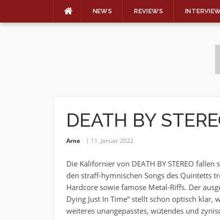
NEWS
REVIEWS
INTERVIE
Skip
to
content
DEATH BY STER
Arne
11. Januar 2022
Die Kalifornier von DEATH BY STEREO fallen se
den straff-hymnischen Songs des Quintetts tr
Hardcore sowie famose Metal-Riffs. Der ausge
Dying Just In Time“ stellt schon optisch klar
weiteres unangepasstes, wütendes und zynis