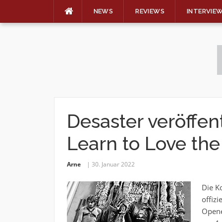
NEWS
REVIEWS
INTERVIE
Skip
to
content
Desaster veröffen
Learn to Love the
Arne
30. Januar 2022
Die K
offiz
Opene