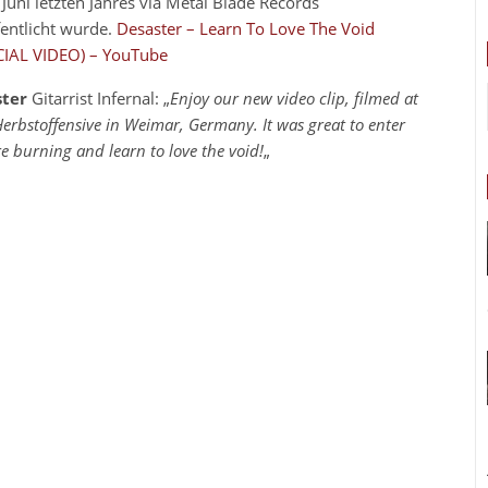
Juni letzten Jahres via Metal Blade Records
fentlicht wurde.
Desaster – Learn To Love The Void
CIAL VIDEO) – YouTube
ster
Gitarrist Infernal: „
Enjoy our new video clip, filmed at
Herbstoffensive in Weimar, Germany. It was great to enter
re burning and learn to love the void!
„