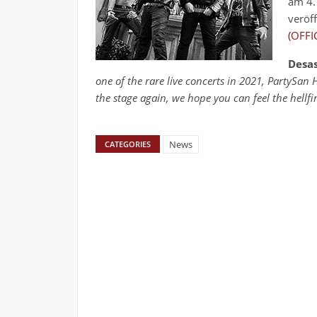
am 4. 
veröf
(OFFI
Desa
one of the rare live concerts in 2021, PartySan 
the stage again, we hope you can feel the hellfi
News
CATEGORIES