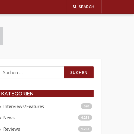
SEARCH
Suchen
nach:
KATEGORIEN
Interviews/Features
520
News
4.251
Reviews
1.753