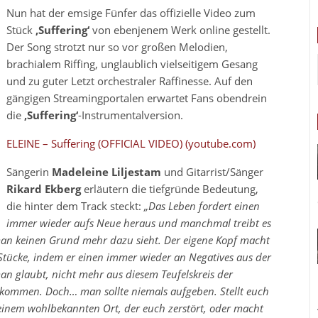
Nun hat der emsige Fünfer das offizielle Video zum
Stück
‚Suffering‘
von ebenjenem Werk online gestellt.
Der Song strotzt nur so vor großen Melodien,
brachialem Riffing, unglaublich vielseitigem Gesang
und zu guter Letzt orchestraler Raffinesse. Auf den
gängigen Streamingportalen erwartet Fans obendrein
die
‚Suffering‘
-Instrumentalversion.
ELEINE – Suffering (OFFICIAL VIDEO) (youtube.com)
Sängerin
Madeleine Liljestam
und Gitarrist/Sänger
Rikard Ekberg
erläutern die tiefgründe Bedeutung,
die hinter dem Track steckt:
„Das Leben fordert einen
immer wieder aufs Neue heraus und manchmal treibt es
man keinen Grund mehr dazu sieht. Der eigene Kopf macht
 Stücke, indem er einen immer wieder an Negatives aus der
an glaubt, nicht mehr aus diesem Teufelskreis der
ukommen. Doch… man sollte niemals aufgeben. Stellt euch
einem wohlbekannten Ort, der euch zerstört, oder macht