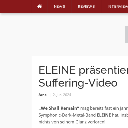
NEWS
REVIEWS
INTERVIE
Skip
to
content
ELEINE präsentiere
Suffering-Video
Arne
2. Juni 2024
„We Shall Remain“
mag bereits fast ein Jah
Symphonic-Dark-Metal-Band
ELEINE
hat, ins
nichts von seinem Glanz verloren!