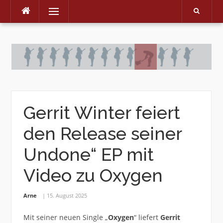
Menu
Skip
to
content
Gerrit Winter feiert
den Release seiner
Undone“ EP mit
Video zu Oxygen
Arne
15. August 2025
Mit seiner neuen Single „
Oxygen
“ liefert
Gerrit