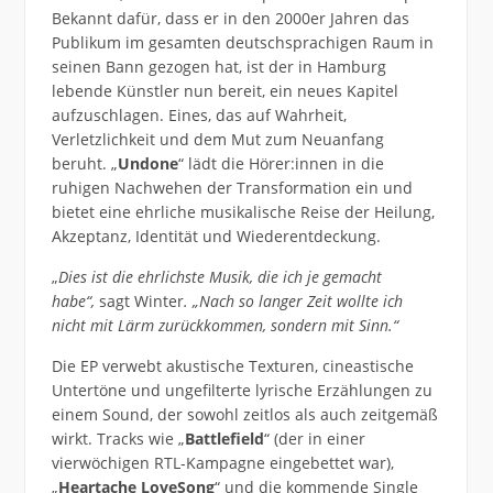
Bekannt dafür, dass er in den 2000er Jahren das
Publikum im gesamten deutschsprachigen Raum in
seinen Bann gezogen hat, ist der in Hamburg
lebende Künstler nun bereit, ein neues Kapitel
aufzuschlagen. Eines, das auf Wahrheit,
Verletzlichkeit und dem Mut zum Neuanfang
beruht. „
Undone
“ lädt die Hörer:innen in die
ruhigen Nachwehen der Transformation ein und
bietet eine ehrliche musikalische Reise der Heilung,
Akzeptanz, Identität und Wiederentdeckung.
„
Dies ist die ehrlichste Musik, die ich je gemacht
habe“,
sagt Winter
. „Nach so langer Zeit wollte ich
nicht mit Lärm zurückkommen, sondern mit Sinn.“
Die EP verwebt akustische Texturen, cineastische
Untertöne und ungefilterte lyrische Erzählungen zu
einem Sound, der sowohl zeitlos als auch zeitgemäß
wirkt. Tracks wie „
Battlefield
“ (der in einer
vierwöchigen RTL-Kampagne eingebettet war),
„
Heartache LoveSong
“ und die kommende Single