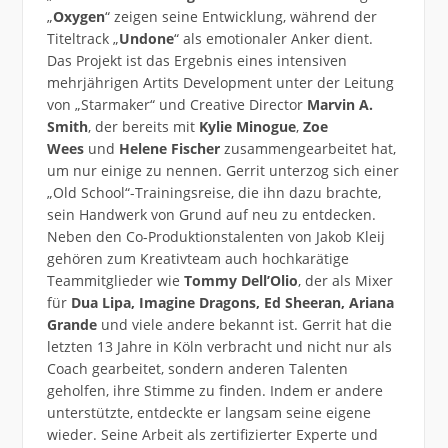
„
Oxygen
“ zeigen seine Entwicklung, während der
Titeltrack „
Undone
“ als emotionaler Anker dient.
Das Projekt ist das Ergebnis eines intensiven
mehrjährigen Artits Development unter der Leitung
von „Starmaker“ und Creative Director
Marvin A.
Smith
, der bereits mit
Kylie
Minogue
,
Zoe
Wees
und
Helene Fischer
zusammengearbeitet hat,
um nur einige zu nennen. Gerrit unterzog sich einer
„Old School“-Trainingsreise, die ihn dazu brachte,
sein Handwerk von Grund auf neu zu entdecken.
Neben den Co-Produktionstalenten von Jakob Kleij
gehören zum Kreativteam auch hochkarätige
Teammitglieder wie
Tommy Dell’Olio
, der als Mixer
für
Dua Lipa, Imagine Dragons, Ed Sheeran, Ariana
Grande
und viele andere bekannt ist. Gerrit hat die
letzten 13 Jahre in Köln verbracht und nicht nur als
Coach gearbeitet, sondern anderen Talenten
geholfen, ihre Stimme zu finden. Indem er andere
unterstützte, entdeckte er langsam seine eigene
wieder. Seine Arbeit als zertifizierter Experte und