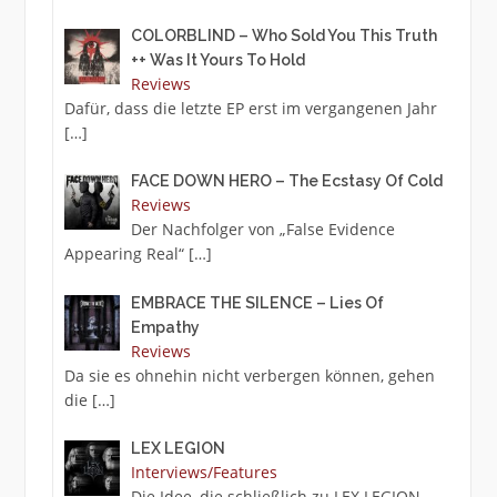
COLORBLIND – Who Sold You This Truth
++ Was It Yours To Hold
Reviews
Dafür, dass die letzte EP erst im vergangenen Jahr
[…]
FACE DOWN HERO – The Ecstasy Of Cold
Reviews
Der Nachfolger von „False Evidence
Appearing Real“
[…]
EMBRACE THE SILENCE – Lies Of
Empathy
Reviews
Da sie es ohnehin nicht verbergen können, gehen
die
[…]
LEX LEGION
Interviews/Features
Die Idee, die schließlich zu LEX LEGION