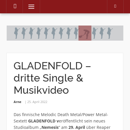
Menu
Skip
to
content
GLADENFOLD –
dritte Single &
Musikvideo
Arne
25. April 2022
Das finnische Melodic Death Metal/Power Metal-
Sextett
GLADENFOLD v
eröffentlicht sein neues
Studioalbum „
Nemesis
“ am
29. April
über Reaper