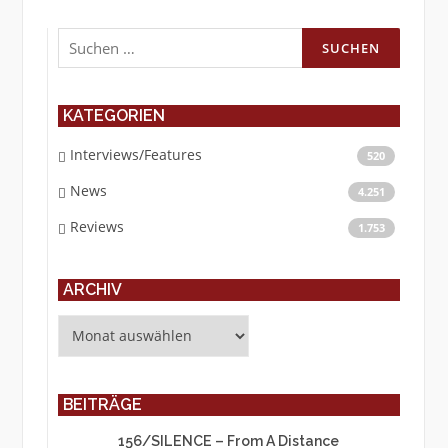
Suchen
nach:
KATEGORIEN
Interviews/Features
520
News
4.251
Reviews
1.753
ARCHIV
Archiv
BEITRÄGE
156/SILENCE – From A Distance