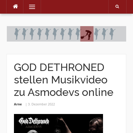
Menu
Skip
to
content
GOD DETHRONED
stellen Musikvideo
zu Asmodevs online
Arne
3. Dezember 2022