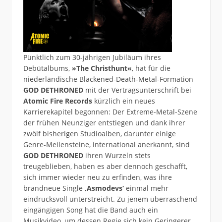
Pünktlich zum 30-jährigen Jubiläum ihres
Debütalbums,
»The Christhunt«
, hat für die
niederländische Blackened-Death-Metal-Formation
GOD DETHRONED
mit der Vertragsunterschrift bei
Atomic Fire Records
kürzlich ein neues
Karrierekapitel begonnen: Der Extreme-Metal-Szene
der frühen Neunziger entstiegen und dank ihrer
zwölf bisherigen Studioalben, darunter einige
Genre-Meilensteine, international anerkannt, sind
GOD DETHRONED
ihren Wurzeln stets
treugeblieben, haben es aber dennoch geschafft,
sich immer wieder neu zu erfinden, was ihre
brandneue Single
‚Asmodevs‘
einmal mehr
eindrucksvoll unterstreicht. Zu jenem überraschend
eingängigen Song hat die Band auch ein
Musikvideo, um dessen Regie sich kein Geringerer