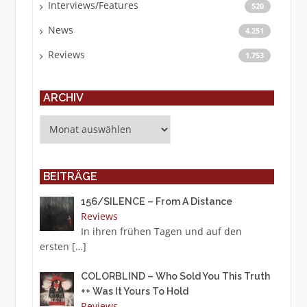
Interviews/Features
520
News
4.251
Reviews
1.753
ARCHIV
Archiv
BEITRÄGE
156/SILENCE – From A Distance
Reviews
In ihren frühen Tagen und auf den
ersten
[…]
COLORBLIND – Who Sold You This Truth
++ Was It Yours To Hold
Reviews