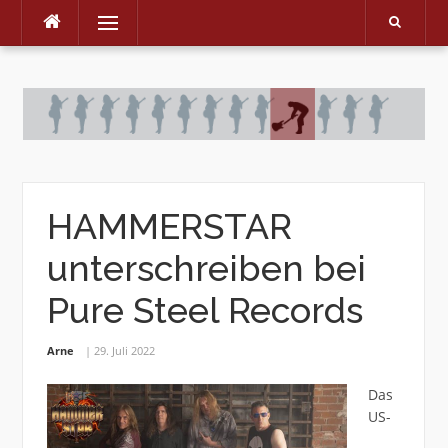
Menu
Skip
to
content
HAMMERSTAR
unterschreiben bei
Pure Steel Records
Arne
29. Juli 2022
Das
US-