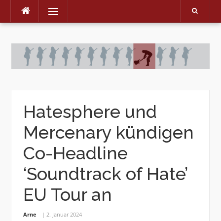
Menu
Skip
to
content
Hatesphere und
Mercenary kündigen
Co-Headline
‘Soundtrack of Hate’
EU Tour an
Arne
2. Januar 2024