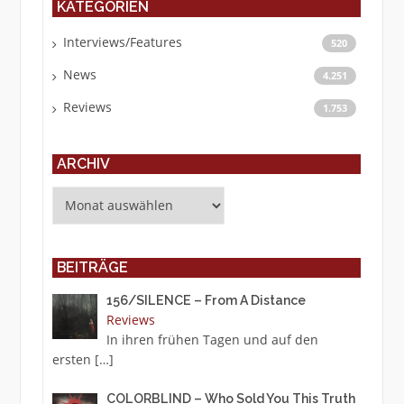
KATEGORIEN
Interviews/Features
520
News
4.251
Reviews
1.753
ARCHIV
Archiv
BEITRÄGE
156/SILENCE – From A Distance
Reviews
In ihren frühen Tagen und auf den
ersten
[…]
COLORBLIND – Who Sold You This Truth