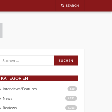
SEARCH
Suchen
nach:
KATEGORIEN
Interviews/Features
520
News
4.251
Reviews
1.753