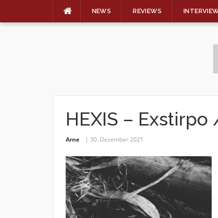
NEWS
REVIEWS
INTERVIE
Skip
to
content
HEXIS – Exstirpo
Arne
30. Dezember 2021