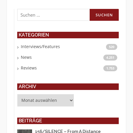
Suchen
nach:
KATEGORIEN
Interviews/Features
520
News
4.251
Reviews
1.753
ARCHIV
Archiv
BEITRÄGE
156/SILENCE – From A Distance