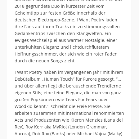
2018 gegründete Duo in kürzester Zeit vom
Geheimtipp zur festen Größe innerhalb der
deutschen Electropop-Szene. I Want Poetry laden
ihre Fans auf ihren Tracks ein zu stimmungsvollen
Gedankentrips zwischen den Klangwelten. Ein
ewiges Wechselspiel aus warmer Nostalgie, einer
unterkühlten Eleganz und lichtdurchflutetem
Hoffnungsschimmer, der sich wie ein roter Faden
durch die neuen Songs zieht.
I Want Poetry haben im vergangenen Jahr mit ihrem
Debütalbum „Human Touch“ für Furore gesorgt. “…
und über allem liegt die berauschende Trendferne
eigenen Stils; eine feine Eleganz, die man von ganz
großen Popkönnern wie Tears For Fears oder
Woodkid kennt.”, schreibt die Freie Presse. Sie
arbeiten zusammen mit international renommierten
Acts und Produzenten wie Kieron Menzies (Lana del
Rey), Roy Kerr aka MyRiot (London Grammar,
Aurora), Rob Rox (Banks) oder Michael Vajna (Malky).