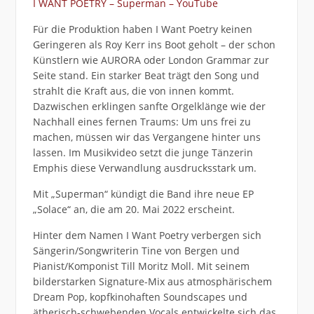
I WANT POETRY – Superman – YouTube
Für die Produktion haben I Want Poetry keinen
Geringeren als Roy Kerr ins Boot geholt – der schon
Künstlern wie AURORA oder London Grammar zur
Seite stand. Ein starker Beat trägt den Song und
strahlt die Kraft aus, die von innen kommt.
Dazwischen erklingen sanfte Orgelklänge wie der
Nachhall eines fernen Traums: Um uns frei zu
machen, müssen wir das Vergangene hinter uns
lassen. Im Musikvideo setzt die junge Tänzerin
Emphis diese Verwandlung ausdrucksstark um.
Mit „Superman“ kündigt die Band ihre neue EP
„Solace“ an, die am 20. Mai 2022 erscheint.
Hinter dem Namen I Want Poetry verbergen sich
Sängerin/Songwriterin Tine von Bergen und
Pianist/Komponist Till Moritz Moll. Mit seinem
bilderstarken Signature-Mix aus atmosphärischem
Dream Pop, kopfkinohaften Soundscapes und
ätherisch-schwebenden Vocals entwickelte sich das