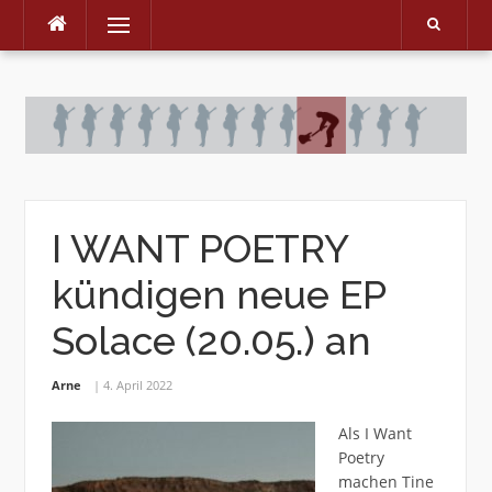
Menu
Skip
to
content
I WANT POETRY
kündigen neue EP
Solace (20.05.) an
Arne
4. April 2022
Als I Want
Poetry
machen Tine