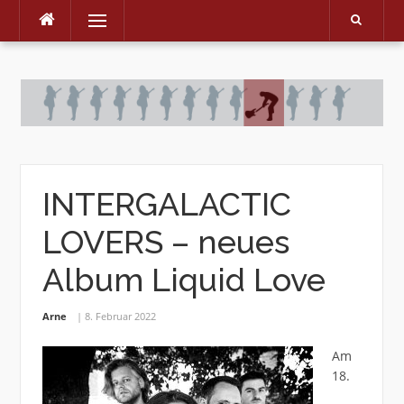
Menu
Skip
to
content
INTERGALACTIC
LOVERS – neues
Album Liquid Love
Arne
8. Februar 2022
Am
18.