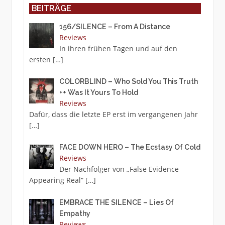
BEITRÄGE
156/SILENCE – From A Distance
Reviews
In ihren frühen Tagen und auf den
ersten
[…]
COLORBLIND – Who Sold You This Truth
++ Was It Yours To Hold
Reviews
Dafür, dass die letzte EP erst im vergangenen Jahr
[…]
FACE DOWN HERO – The Ecstasy Of Cold
Reviews
Der Nachfolger von „False Evidence
Appearing Real“
[…]
EMBRACE THE SILENCE – Lies Of
Empathy
Reviews