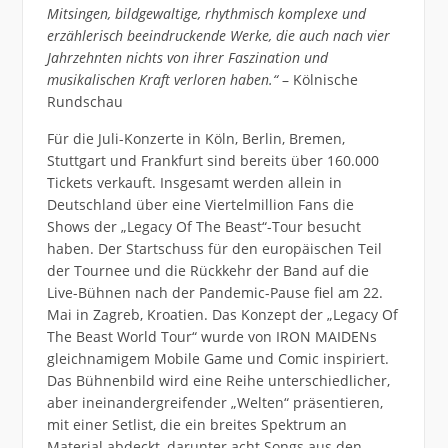
Mitsingen, bildgewaltige, rhythmisch komplexe und
erzählerisch beeindruckende Werke, die auch nach vier
Jahrzehnten nichts von ihrer Faszination und
musikalischen Kraft verloren haben.“
– Kölnische
Rundschau
Für die Juli-Konzerte in Köln, Berlin, Bremen,
Stuttgart und Frankfurt sind bereits über 160.000
Tickets verkauft. Insgesamt werden allein in
Deutschland über eine Viertelmillion Fans die
Shows der „Legacy Of The Beast“-Tour besucht
haben. Der Startschuss für den europäischen Teil
der Tournee und die Rückkehr der Band auf die
Live-Bühnen nach der Pandemic-Pause fiel am 22.
Mai in Zagreb, Kroatien. Das Konzept der „Legacy Of
The Beast World Tour“ wurde von IRON MAIDENs
gleichnamigem Mobile Game und Comic inspiriert.
Das Bühnenbild wird eine Reihe unterschiedlicher,
aber ineinandergreifender „Welten“ präsentieren,
mit einer Setlist, die ein breites Spektrum an
Material abdeckt, darunter acht Songs aus den