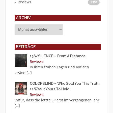
Reviews
1.753
ARCHIV
Archiv
BEITRÄGE
156/SILENCE – From A Distance
Reviews
In ihren frühen Tagen und auf den
ersten
[…]
COLORBLIND – Who Sold You This Truth
++ Was It Yours To Hold
Reviews
Dafür, dass die letzte EP erst im vergangenen Jahr
[…]