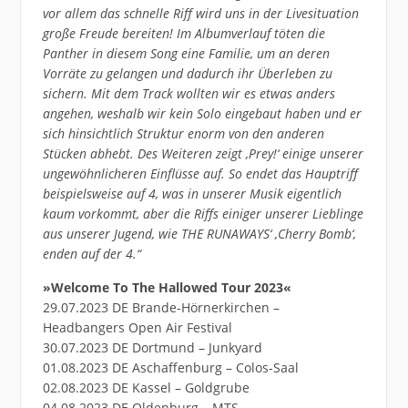
vor allem das schnelle Riff wird uns in der Livesituation
große Freude bereiten! Im Albumverlauf töten die
Panther in diesem Song eine Familie, um an deren
Vorräte zu gelangen und dadurch ihr Überleben zu
sichern. Mit dem Track wollten wir es etwas anders
angehen, weshalb wir kein Solo eingebaut haben und er
sich hinsichtlich Struktur enorm von den anderen
Stücken abhebt. Des Weiteren zeigt ‚Prey!‘ einige unserer
ungewöhnlicheren Einflüsse auf. So endet das Hauptriff
beispielsweise auf 4, was in unserer Musik eigentlich
kaum vorkommt, aber die Riffs einiger unserer Lieblinge
aus unserer Jugend, wie THE RUNAWAYS‘ ‚Cherry Bomb‘,
enden auf der 4.“
»Welcome To The Hallowed Tour 2023«
29.07.2023 DE Brande-Hörnerkirchen –
Headbangers Open Air Festival
30.07.2023 DE Dortmund – Junkyard
01.08.2023 DE Aschaffenburg – Colos-Saal
02.08.2023 DE Kassel – Goldgrube
04.08.2023 DE Oldenburg – MTS